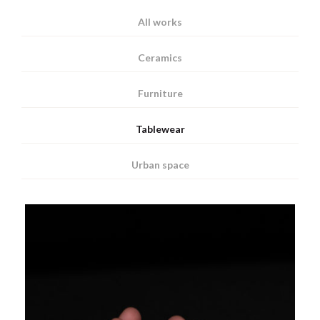
All works
Ceramics
Furniture
Tablewear
Urban space