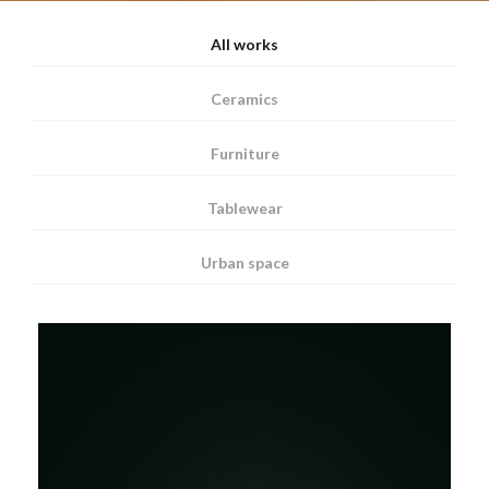
All works
Ceramics
Furniture
Tablewear
Urban space