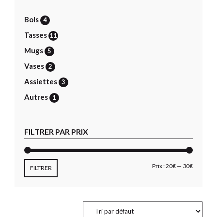
Bols
4
Tasses
11
Mugs
5
Vases
2
Assiettes
3
Autres
1
FILTRER PAR PRIX
Prix
Prix
Prix :
20€
—
30€
FILTRER
min
max