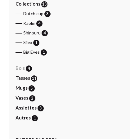
Collections
13
Dutch cup
3
Kaolin
4
Shinpuru
4
Silex
1
Big Eyes
1
Bols
4
Tasses
11
Mugs
5
Vases
2
Assiettes
3
Autres
1