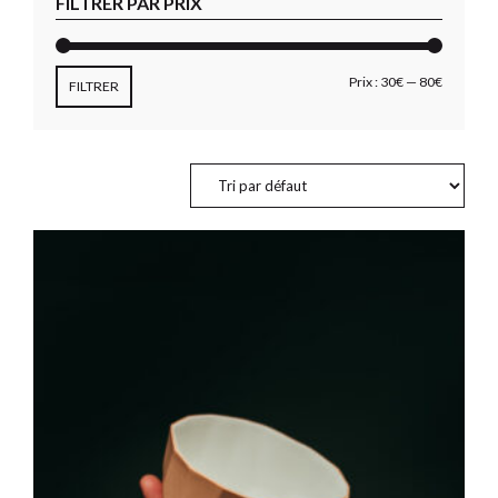
FILTRER PAR PRIX
Prix
Prix
Prix :
30€
—
80€
FILTRER
min
max