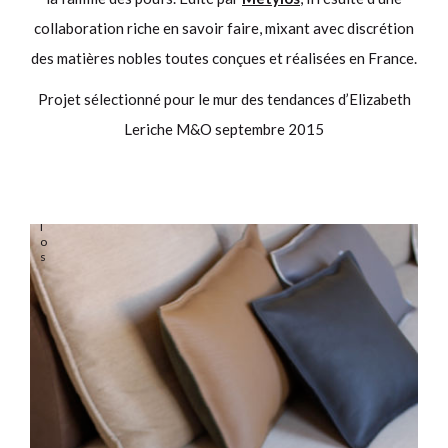
collaboration riche en savoir faire, mixant avec discrétion
É
des matières nobles toutes conçues et réalisées en France.
d
i
t
Projet sélectionné pour le mur des tendances d’Elizabeth
é
p
Leriche M&O septembre 2015
a
r
M
e
t
y
l
o
s